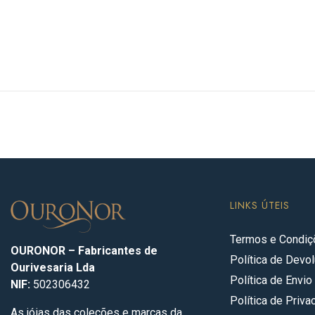
LINKS ÚTEIS
Termos e Condi
OURONOR – Fabricantes de
Política de Dev
Ourivesaria Lda
Política de Envio
NIF:
502306432
Política de Priva
As jóias das coleções e marcas da